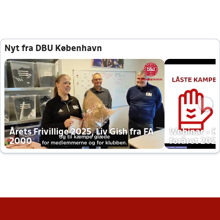
Nyt fra DBU København
Årets Frivillige 2025, Liv Gish fra FA
Webinar - K
2000
foråret 202