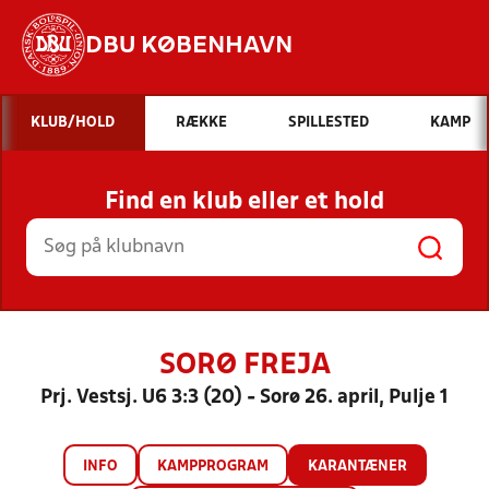
DBU KØBENHAVN
Hvad vil du søge efter?
KLUB/HOLD
RÆKKE
SPILLESTED
KAMP
INDHOLD OG NYHEDER
Find en klub eller et hold
STILLINGER, RESULTATER, KLUBBER OG
HOLD
SORØ FREJA
Prj. Vestsj. U6 3:3 (20) - Sorø 26. april, Pulje 1
INFO
KAMPPROGRAM
KARANTÆNER