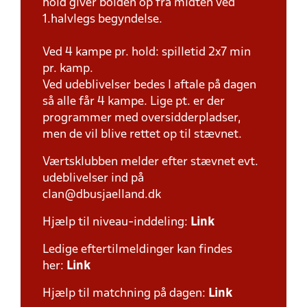
hold giver bolden op fra midten ved
1.halvlegs begyndelse.
Ved 4 kampe pr. hold: spilletid 2x7 min
pr. kamp.
Ved udeblivelser bedes I aftale på dagen
så alle får 4 kampe. Lige pt. er der
programmer med oversidderpladser,
men de vil blive rettet op til stævnet.
Værtsklubben melder efter stævnet evt.
udeblivelser ind på
clan@dbusjaelland.dk
Hjælp til niveau-inddeling:
Link
Ledige eftertilmeldinger kan findes
her:
Link
Hjælp til matchning på dagen:
Link