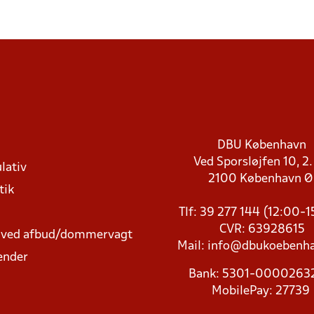
DBU København
Ved Sporsløjfen 10, 2.
lativ
2100 København 
tik
Tlf: 39 277 144 (12:00-
CVR: 63928615
t ved afbud/dommervagt
Mail:
info@dbukoebenha
ender
Bank: 5301-000026
MobilePay: 27739