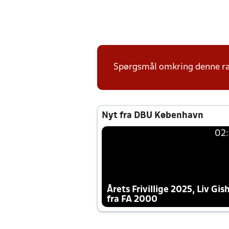
Spørgsmål omkring denne ræk
Nyt fra DBU København
02
Årets Frivillige 2025, Liv Gis
fra FA 2000