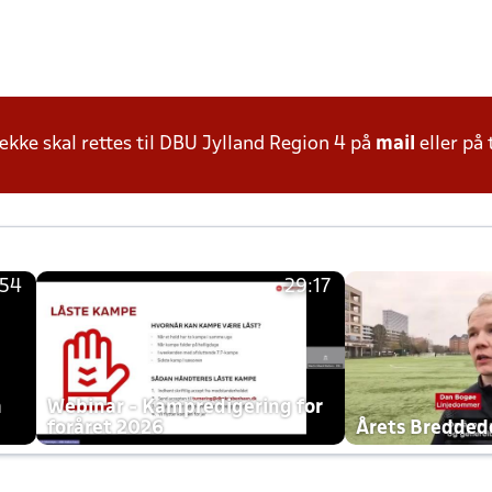
ke skal rettes til DBU Jylland Region 4 på
mail
eller på 
:54
29:17
h
Webinar - Kampredigering for
foråret 2026
Årets Bredde