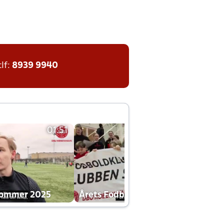
tlf:
8939 9940
01:51
01:42
dommer 2025
Årets Fodboldklub 2025 mp4