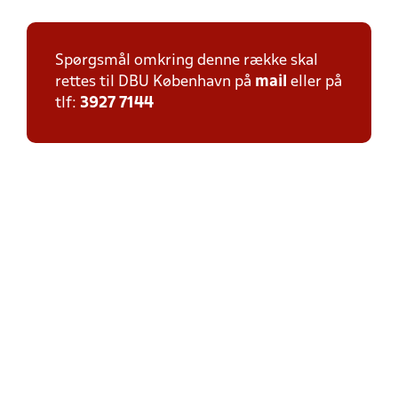
Spørgsmål omkring denne række skal
rettes til DBU København på
mail
eller på
tlf:
3927 7144