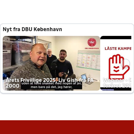
Nyt fra DBU København
Årets Frivillige 2025, Liv Gish fra FA
Webinar - K
2000
foråret 202