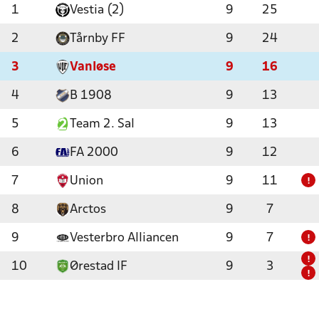
1
Vestia (2)
9
25
2
Tårnby FF
9
24
3
Vanløse
9
16
4
B 1908
9
13
5
Team 2. Sal
9
13
6
FA 2000
9
12
7
Union
9
11
!
8
Arctos
9
7
9
Vesterbro Alliancen
9
7
!
!
10
Ørestad IF
9
3
!