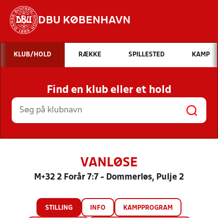
DBU KØBENHAVN
Hvad vil du søge efter?
KLUB/HOLD
RÆKKE
SPILLESTED
KAMP
INDHOLD OG NYHEDER
Find en klub eller et hold
STILLINGER, RESULTATER, KLUBBER OG
HOLD
VANLØSE
M+32 2 Forår 7:7 - Dommerløs, Pulje 2
STILLING
INFO
KAMPPROGRAM