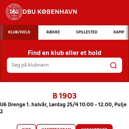
DBU KØBENHAVN
Hvad vil du søge efter?
KLUB/HOLD
RÆKKE
SPILLESTED
KAMP
INDHOLD OG NYHEDER
Find en klub eller et hold
STILLINGER, RESULTATER, KLUBBER OG
HOLD
B 1903
U6 Drenge 1. halvår, Lørdag 25/4 10:00 - 12.00, Pulje
2