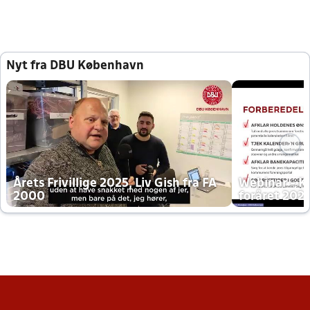
Nyt fra DBU København
Årets Frivillige 2025, Liv Gish fra FA
Webinar - K
2000
foråret 202