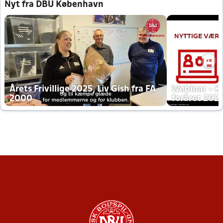
Nyt fra DBU København
Årets Frivillige 2025, Liv Gish fra FA
Webinar - K
2000
foråret 202