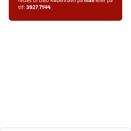
rettes til DBU København på
mail
eller på
tlf:
3927 7144