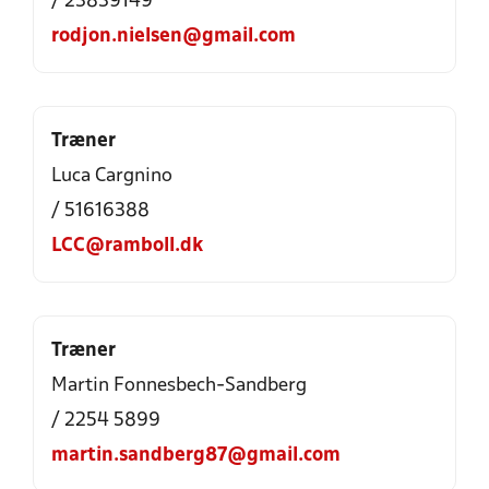
/ 23839149
rodjon.nielsen@gmail.com
Træner
Luca Cargnino
/ 51616388
LCC@ramboll.dk
Træner
Martin Fonnesbech-Sandberg
/ 2254 5899
martin.sandberg87@gmail.com