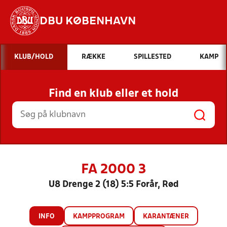
DBU KØBENHAVN
Hvad vil du søge efter?
KLUB/HOLD
RÆKKE
SPILLESTED
KAMP
INDHOLD OG NYHEDER
Find en klub eller et hold
STILLINGER, RESULTATER, KLUBBER OG
HOLD
FA 2000 3
U8 Drenge 2 (18) 5:5 Forår, Rød
INFO
KAMPPROGRAM
KARANTÆNER