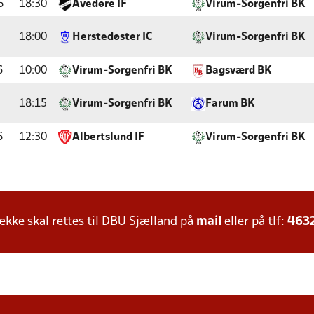
6
18:30
Avedøre IF
Virum-Sorgenfri BK
18:00
Herstedøster IC
Virum-Sorgenfri BK
6
10:00
Virum-Sorgenfri BK
Bagsværd BK
18:15
Virum-Sorgenfri BK
Farum BK
6
12:30
Albertslund IF
Virum-Sorgenfri BK
ke skal rettes til DBU Sjælland på
mail
eller på tlf:
463