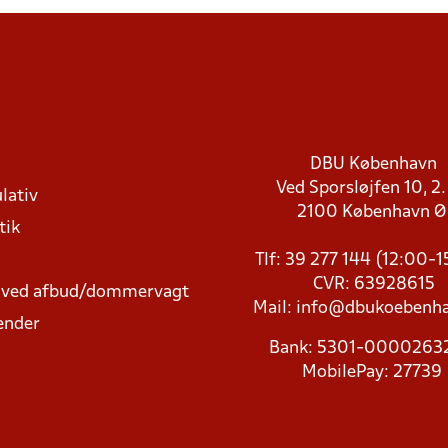
DBU København
Ved Sporsløjfen 10, 2.
lativ
2100 København 
tik
Tlf: 39 277 144 (12:00-
CVR: 63928615
t ved afbud/dommervagt
Mail:
info@dbukoebenha
ender
Bank: 5301-000026
MobilePay: 27739