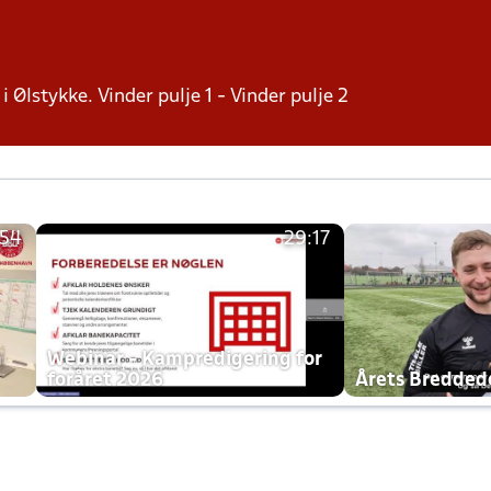
i Ølstykke. Vinder pulje 1 - Vinder pulje 2
:54
29:17
h
Webinar - Kampredigering for
foråret 2026
Årets Bredde