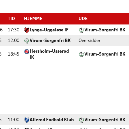
TID
HJEMME
UDE
26
17:30
Lynge-Uggeløse IF
Virum-Sorgenfri BK
6
12:00
Virum-Sorgenfri BK
Oversidder
Hørsholm-Usserød
6
18:45
Virum-Sorgenfri BK
IK
6
11:00
Allerød Fodbold Klub
Virum-Sorgenfri BK