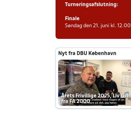
Turneringsafslutning:
Finale
Søndag den 21. juni kl. 12.00 
Nyt fra DBU København
02
Årets Frivillige 2025, Liv Gis
fra FA 2000