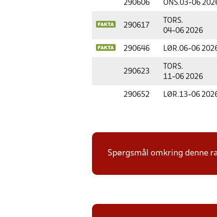
290606
ONS.
03-06 202
TORS.
290617
04-06 2026
290646
LØR.
06-06 202
TORS.
290623
11-06 2026
290652
LØR.
13-06 202
Spørgsmål omkring denne ræk