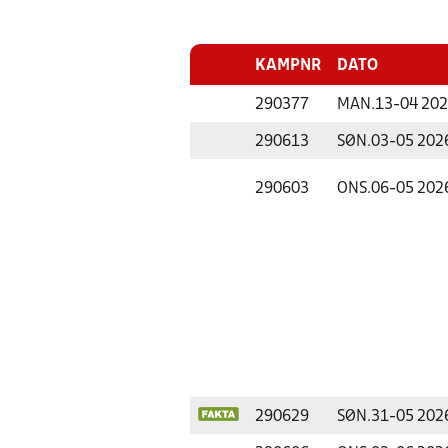
KAMPNR
DATO
290377
MAN.
13-04 20
290613
SØN.
03-05 202
290603
ONS.
06-05 202
290629
SØN.
31-05 202