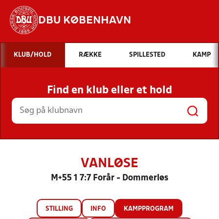
DBU KØBENHAVN
Hvad vil du søge efter?
KLUB/HOLD
RÆKKE
SPILLESTED
KAMP
INDHOLD OG NYHEDER
Find en klub eller et hold
STILLINGER, RESULTATER, KLUBBER OG
HOLD
VANLØSE
M+55 1 7:7 Forår - Dommerløs
STILLING
INFO
KAMPPROGRAM