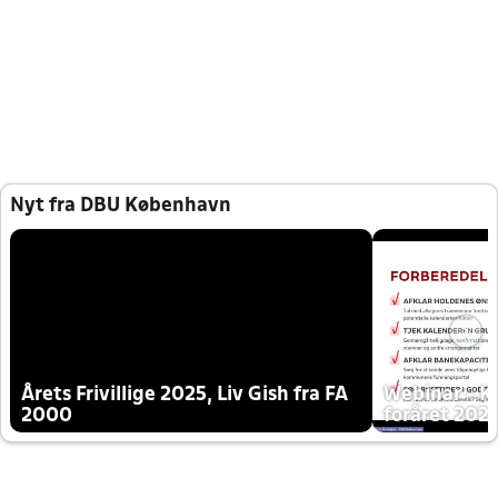
Nyt fra DBU København
Årets Frivillige 2025, Liv Gish fra FA
Webinar - K
2000
foråret 202