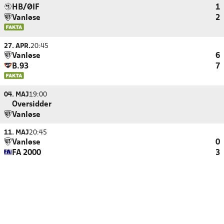
HB/ØIF
1
Vanløse
2
27. APR.
20:45
Vanløse
6
B.93
7
04. MAJ
19:00
Oversidder
Vanløse
11. MAJ
20:45
Vanløse
0
FA 2000
3