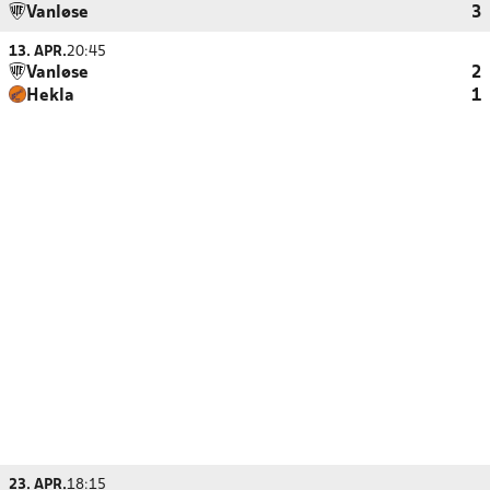
Vanløse
3
13. APR.
20:45
Vanløse
2
Hekla
1
23. APR.
18:15