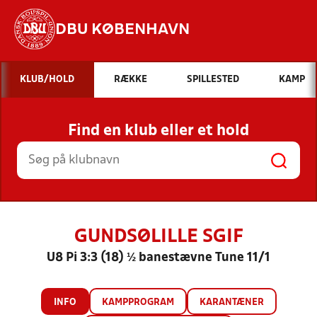
DBU KØBENHAVN
Hvad vil du søge efter?
KLUB/HOLD
RÆKKE
SPILLESTED
KAMP
INDHOLD OG NYHEDER
Find en klub eller et hold
STILLINGER, RESULTATER, KLUBBER OG
HOLD
GUNDSØLILLE SGIF
U8 Pi 3:3 (18) ½ banestævne Tune 11/1
INFO
KAMPPROGRAM
KARANTÆNER