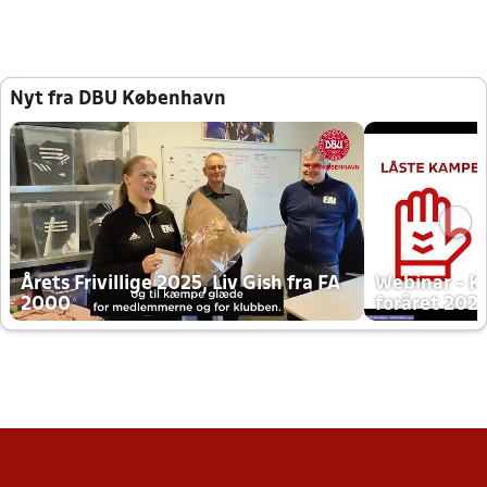
Nyt fra DBU København
Årets Frivillige 2025, Liv Gish fra FA
Webinar - K
2000
foråret 202