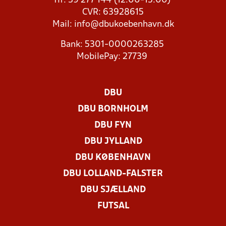
Tlf: 39 277 144 (12:00-15:00)
CVR: 63928615
Mail:
info@dbukoebenhavn.dk
Bank: 5301-0000263285
MobilePay: 27739
DBU
DBU BORNHOLM
DBU FYN
DBU JYLLAND
DBU KØBENHAVN
DBU LOLLAND-FALSTER
DBU SJÆLLAND
FUTSAL