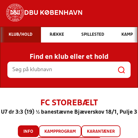
DBU KØBENHAVN
Hvad vil du søge efter?
KLUB/HOLD
RÆKKE
SPILLESTED
KAMP
INDHOLD OG NYHEDER
Find en klub eller et hold
STILLINGER, RESULTATER, KLUBBER OG
HOLD
FC STOREBÆLT
U7 dr 3:3 (19) ½ banestævne Bjæverskov 18/1, Pulje 3
INFO
KAMPPROGRAM
KARANTÆNER