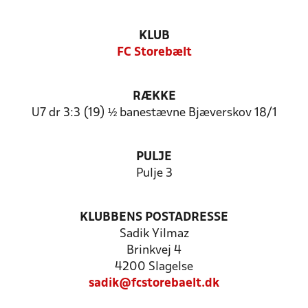
KLUB
FC Storebælt
RÆKKE
U7 dr 3:3 (19) ½ banestævne Bjæverskov 18/1
PULJE
Pulje 3
KLUBBENS POSTADRESSE
Sadik Yilmaz
Brinkvej 4
4200 Slagelse
sadik@fcstorebaelt.dk