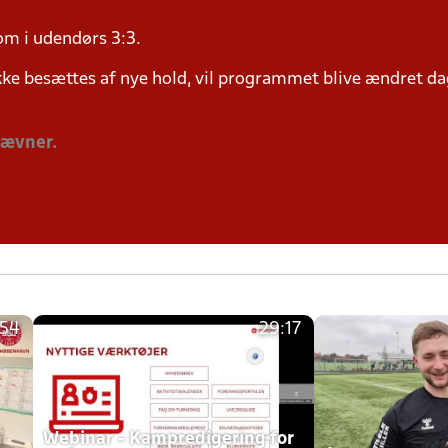
om i udendørs 3:3.
ke besættes af nye hold, vil programmet blive ændret dag
tævner.
:54
29:17
h
Webinar - Kampredigering for