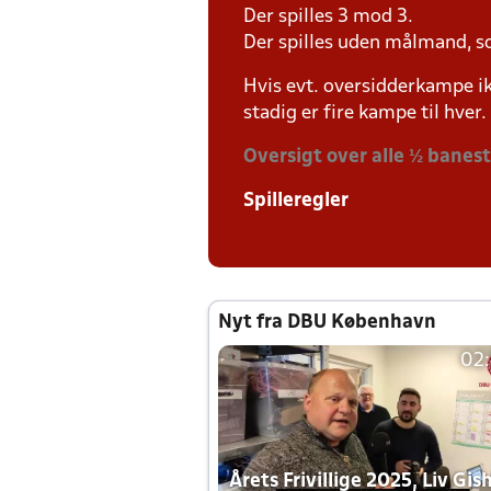
Der spilles 3 mod 3.
Der spilles uden målmand, s
Hvis evt. oversidderkampe ik
stadig er fire kampe til hver.
Oversigt over alle ½ banes
Spilleregler
Nyt fra DBU København
02
Årets Frivillige 2025, Liv Gis