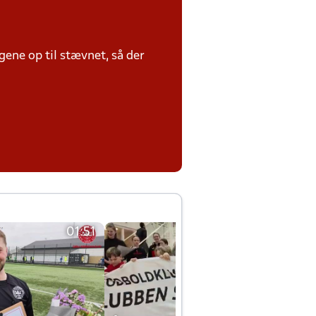
ene op til stævnet, så der
01:51
01:42