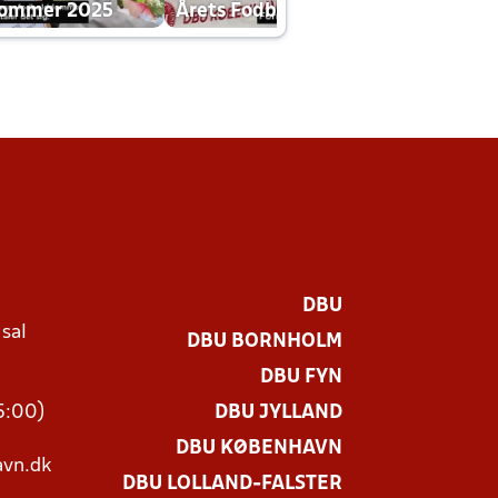
dommer 2025
Årets Fodboldklub 2025 mp4
DBU
 sal
DBU BORNHOLM
Ø
DBU FYN
15:00)
DBU JYLLAND
DBU KØBENHAVN
vn.dk
DBU LOLLAND-FALSTER