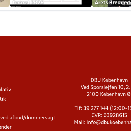
foråret 2026
Årets Bredde
DBU København
Ved Sporsløjfen 10, 2.
lativ
2100 København 
tik
Tlf: 39 277 144 (12:00-
CVR: 63928615
t ved afbud/dommervagt
Mail:
info@dbukoebenha
ender