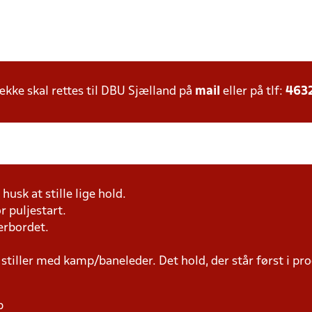
ke skal rettes til DBU Sjælland på
mail
eller på tlf:
463
husk at stille lige hold.
r puljestart.
erbordet.
 stiller med kamp/baneleder. Det hold, der står først i p
p