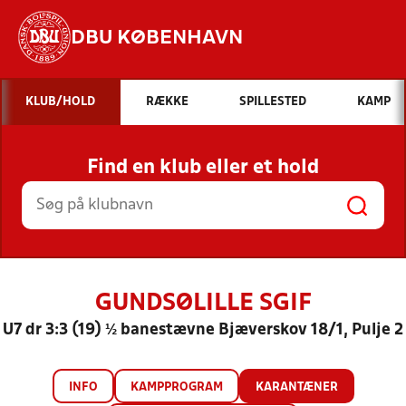
DBU KØBENHAVN
Hvad vil du søge efter?
KLUB/HOLD
RÆKKE
SPILLESTED
KAMP
INDHOLD OG NYHEDER
Find en klub eller et hold
STILLINGER, RESULTATER, KLUBBER OG
HOLD
GUNDSØLILLE SGIF
U7 dr 3:3 (19) ½ banestævne Bjæverskov 18/1, Pulje 2
INFO
KAMPPROGRAM
KARANTÆNER