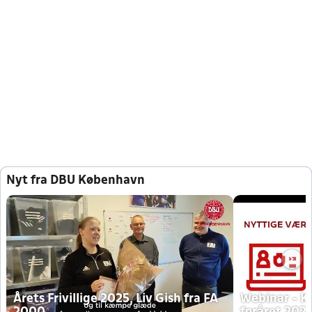
Nyt fra DBU København
Årets Frivillige 2025, Liv Gish fra FA
Webinar - K