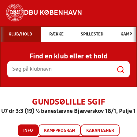
DBU KØBENHAVN
Hvad vil du søge efter?
KLUB/HOLD
RÆKKE
SPILLESTED
KAMP
INDHOLD OG NYHEDER
Find en klub eller et hold
STILLINGER, RESULTATER, KLUBBER OG
HOLD
GUNDSØLILLE SGIF
U7 dr 3:3 (19) ½ banestævne Bjæverskov 18/1, Pulje 1
INFO
KAMPPROGRAM
KARANTÆNER