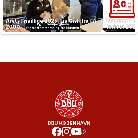
Årets Frivillige 2025, Liv Gish fra FA
Webinar - K
2000
foråret 202
DBU KØBENHAVN