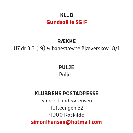
KLUB
Gundsølille SGIF
RÆKKE
U7 dr 3:3 (19) ½ banestævne Bjæverskov 18/1
PULJE
Pulje 1
KLUBBENS POSTADRESSE
Simon Lund Sørensen
Tofteengen 52
4000 Roskilde
simonlhansen@hotmail.com