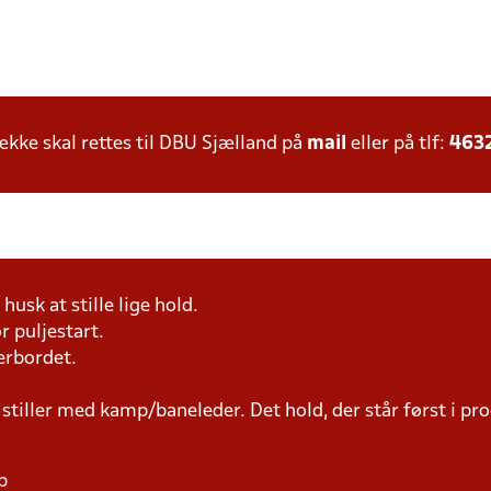
ke skal rettes til DBU Sjælland på
mail
eller på tlf:
463
husk at stille lige hold.
r puljestart.
erbordet.
 stiller med kamp/baneleder. Det hold, der står først i p
p