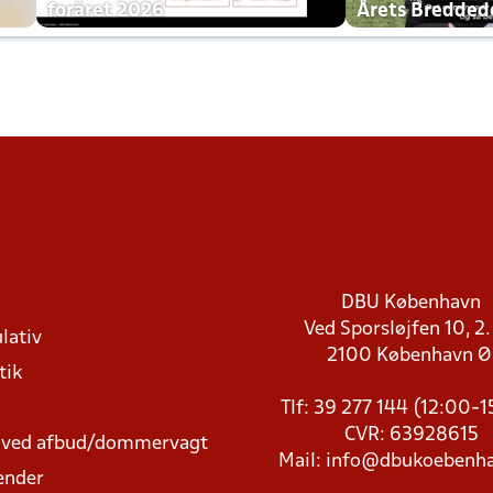
foråret 2026
Årets Bredde
DBU København
Ved Sporsløjfen 10, 2.
lativ
2100 København 
tik
Tlf: 39 277 144 (12:00-
CVR: 63928615
t ved afbud/dommervagt
Mail:
info@dbukoebenha
ender