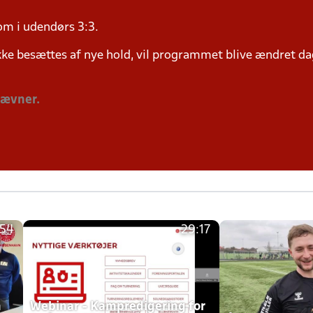
om i udendørs 3:3.
ke besættes af nye hold, vil programmet blive ændret dag
tævner.
:54
29:17
h
Webinar - Kampredigering for