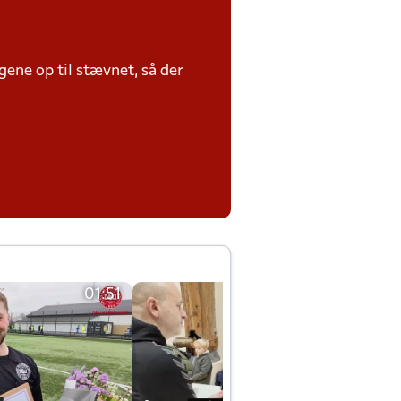
ene op til stævnet, så der
01:51
01:42