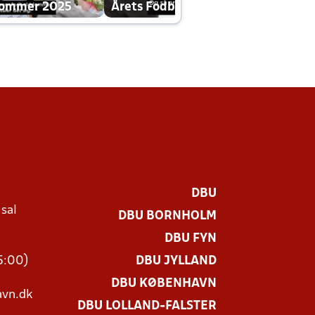
dommer 2025
Årets Fodboldklub 2025 mp4
DBU
 sal
DBU BORNHOLM
Ø
DBU FYN
15:00)
DBU JYLLAND
DBU KØBENHAVN
vn.dk
DBU LOLLAND-FALSTER