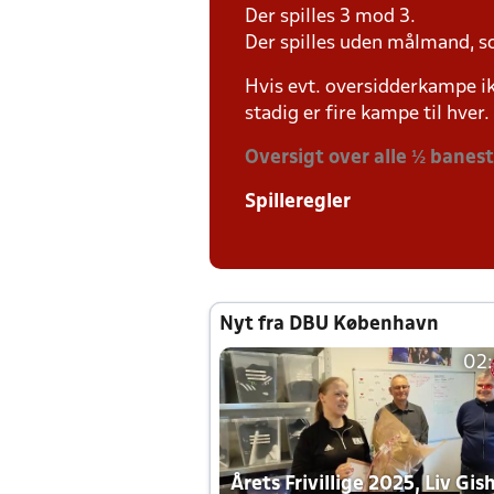
Der spilles 3 mod 3.
Der spilles uden målmand, s
Hvis evt. oversidderkampe ik
stadig er fire kampe til hver.
Oversigt over alle ½ banes
Spilleregler
Nyt fra DBU København
02
Årets Frivillige 2025, Liv Gis