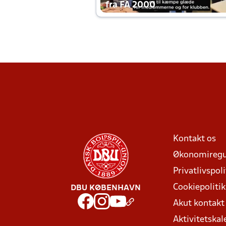
fra FA 2000
Kontakt os
Økonomiregu
Privatlivspoli
Cookiepolitik
DBU KØBENHAVN
Akut kontak
Aktivitetskal