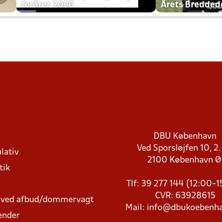
foråret 2026
Årets Bredde
DBU København
Ved Sporsløjfen 10, 2.
lativ
2100 København 
tik
Tlf: 39 277 144 (12:00-
CVR: 63928615
t ved afbud/dommervagt
Mail:
info@dbukoebenha
ender