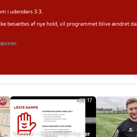
om i udendørs 3:3.
ke besættes af nye hold, vil programmet blive ændret dag
tævner.
:54
29:17
h
Webinar - Kampredigering for