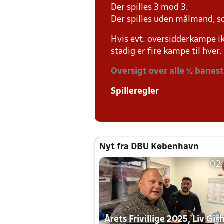
Der spilles 3 mod 3.
Der spilles uden målmand, s
Hvis evt. oversidderkampe ik
stadig er fire kampe til hver.
Oversigt over alle ½ banes
Spilleregler
Nyt fra DBU København
02
Årets Frivillige 2025, Liv Gis