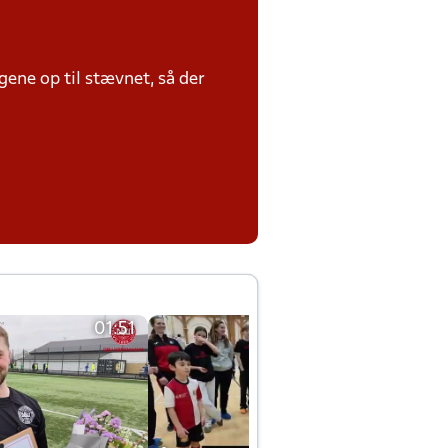
ene op til stævnet, så der
01:51
01:42