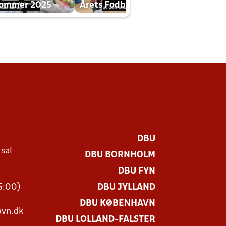
dommer 2025
Årets Fodboldklub 2025 mp4
DBU
 sal
DBU BORNHOLM
Ø
DBU FYN
15:00)
DBU JYLLAND
DBU KØBENHAVN
vn.dk
DBU LOLLAND-FALSTER