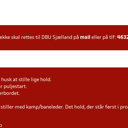
ke skal rettes til DBU Sjælland på
mail
eller på tlf:
463
husk at stille lige hold.
r puljestart.
erbordet.
 stiller med kamp/baneleder. Det hold, der står først i p
p