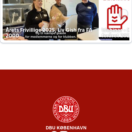
Årets Frivillige 2025, Liv Gish fra FA
Webinar - K
2000
foråret 202
DBU KØBENHAVN