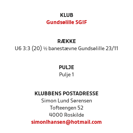
KLUB
Gundsølille SGIF
RÆKKE
U6 3:3 (20) ½ banestævne Gundsølille 23/11
PULJE
Pulje 1
KLUBBENS POSTADRESSE
Simon Lund Sørensen
Tofteengen 52
4000 Roskilde
simonlhansen@hotmail.com