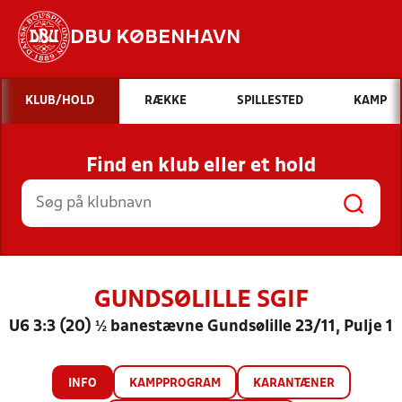
DBU KØBENHAVN
Hvad vil du søge efter?
KLUB/HOLD
RÆKKE
SPILLESTED
KAMP
INDHOLD OG NYHEDER
Find en klub eller et hold
STILLINGER, RESULTATER, KLUBBER OG
HOLD
GUNDSØLILLE SGIF
U6 3:3 (20) ½ banestævne Gundsølille 23/11, Pulje 1
INFO
KAMPPROGRAM
KARANTÆNER