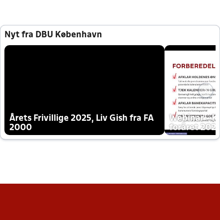
Nyt fra DBU København
Årets Frivillige 2025, Liv Gish fra FA
Webinar - K
2000
foråret 202