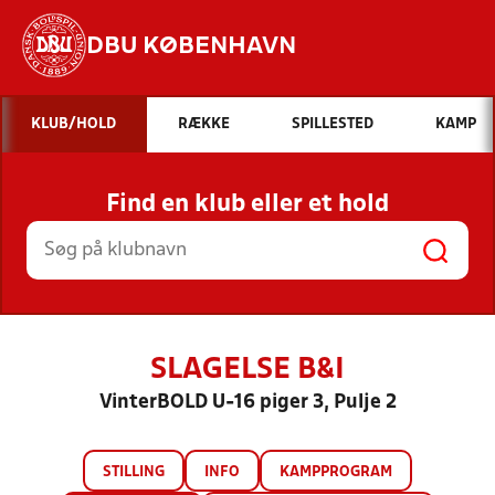
DBU KØBENHAVN
Hvad vil du søge efter?
KLUB/HOLD
RÆKKE
SPILLESTED
KAMP
INDHOLD OG NYHEDER
Find en klub eller et hold
STILLINGER, RESULTATER, KLUBBER OG
HOLD
SLAGELSE B&I
VinterBOLD U-16 piger 3, Pulje 2
STILLING
INFO
KAMPPROGRAM