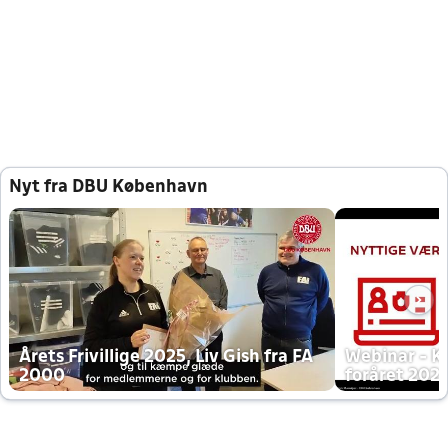
Nyt fra DBU København
Årets Frivillige 2025, Liv Gish fra FA
Webinar - K
2000
foråret 202