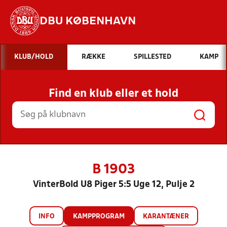
DBU KØBENHAVN
Hvad vil du søge efter?
KLUB/HOLD
RÆKKE
SPILLESTED
KAMP
INDHOLD OG NYHEDER
Find en klub eller et hold
STILLINGER, RESULTATER, KLUBBER OG
HOLD
B 1903
VinterBold U8 Piger 5:5 Uge 12, Pulje 2
INFO
KAMPPROGRAM
KARANTÆNER