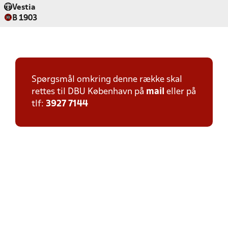
Vestia
B 1903
Spørgsmål omkring denne række skal
rettes til DBU København på
mail
eller på
tlf:
3927 7144