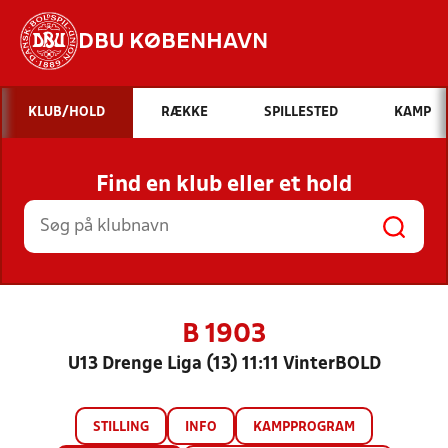
DBU KØBENHAVN
Hvad vil du søge efter?
KLUB/HOLD
RÆKKE
SPILLESTED
KAMP
INDHOLD OG NYHEDER
Find en klub eller et hold
STILLINGER, RESULTATER, KLUBBER OG
HOLD
B 1903
U13 Drenge Liga (13) 11:11 VinterBOLD
STILLING
INFO
KAMPPROGRAM