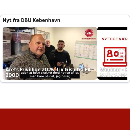
Nyt fra DBU København
Årets Frivillige 2025, Liv Gish fra FA
Webinar - K
2000
foråret 202