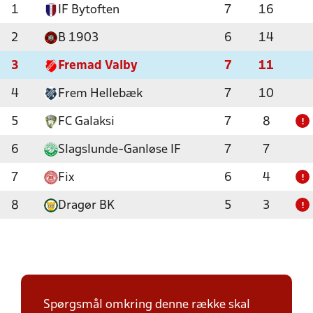
1
IF Bytoften
7
16
2
B 1903
6
14
3
Fremad Valby
7
11
4
Frem Hellebæk
7
10
5
FC Galaksi
7
8
!
6
Slagslunde-Ganløse IF
7
7
7
Fix
6
4
!
8
Dragør BK
5
3
!
Spørgsmål omkring denne række skal