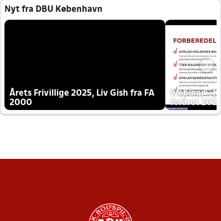
Nyt fra DBU København
Årets Frivillige 2025, Liv Gish fra FA
Webinar - K
2000
foråret 202