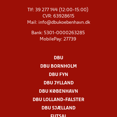
Tlf: 39 277 144 (12:00-15:00)
CVR: 63928615
Mail:
info@dbukoebenhavn.dk
Bank: 5301-0000263285
MobilePay: 27739
DBU
DBU BORNHOLM
DBU FYN
DBU JYLLAND
DBU KØBENHAVN
DBU LOLLAND-FALSTER
DBU SJÆLLAND
FUTSAL