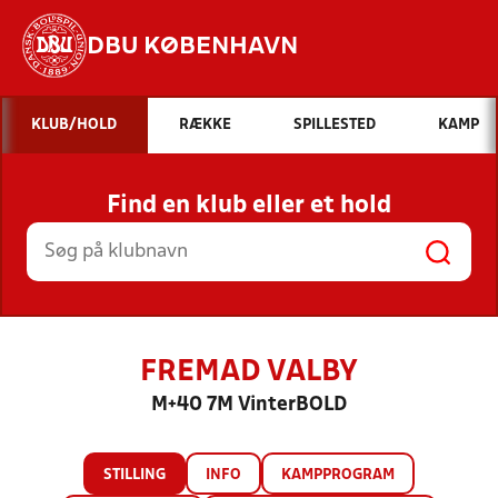
DBU KØBENHAVN
Hvad vil du søge efter?
KLUB/HOLD
RÆKKE
SPILLESTED
KAMP
INDHOLD OG NYHEDER
Find en klub eller et hold
STILLINGER, RESULTATER, KLUBBER OG
HOLD
FREMAD VALBY
M+40 7M VinterBOLD
STILLING
INFO
KAMPPROGRAM