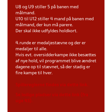
U8 og U9 stiller 5 på banen med
målmand.
U10 til U12 stiller 4 mand på banen med
målmand, der kun må parere.
Der skal ikke udfyldes holdkort.
4.runde er medaljestævne og der er
medaljer til alle.
Hvis evt. oversidderkampe ikke besættes
af nye hold, vil programmet blive ændret
dagene op til stævnet, så der stadig er
fire kampe til hver.
Spillereglerne findes via dette link.
Se ledige pladser via dette link (fra
uge 43).