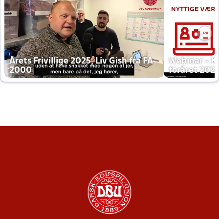
Årets Frivillige 2025, Liv Gish fra FA
Webinar - K
2000
foråret 202