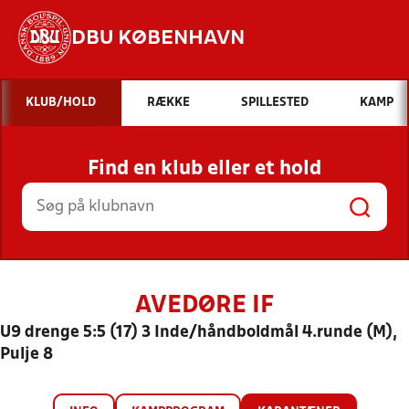
DBU KØBENHAVN
Hvad vil du søge efter?
KLUB/HOLD
RÆKKE
SPILLESTED
KAMP
INDHOLD OG NYHEDER
Find en klub eller et hold
STILLINGER, RESULTATER, KLUBBER OG
HOLD
AVEDØRE IF
U9 drenge 5:5 (17) 3 Inde/håndboldmål 4.runde (M),
Pulje 8