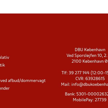
DBU København
Ved Sporsløjfen 10, 2.
lativ
2100 København 
tik
Tlf: 39 277 144 (12:00-
CVR: 63928615
t ved afbud/dommervagt
Mail:
info@dbukoebenha
ender
Bank: 5301-000026
MobilePay: 27739