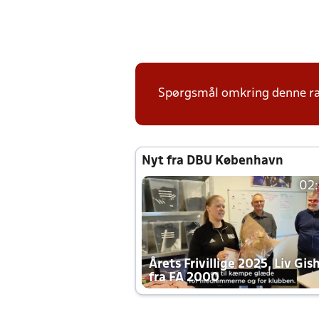
Spørgsmål omkring denne ræ
Nyt fra DBU København
02
Årets Frivillige 2025, Liv Gis
fra FA 2000