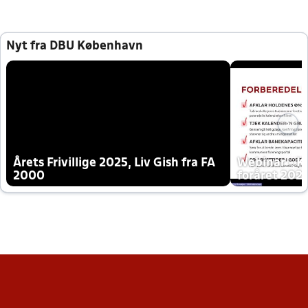
Nyt fra DBU København
Årets Frivillige 2025, Liv Gish fra FA
Webinar - K
2000
foråret 202