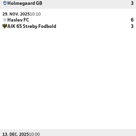
Holmegaard GB
3
29. NOV. 2025
10:10
Haslev FC
6
AIK 65 Strøby Fodbold
3
13. DEC. 2025
10:00