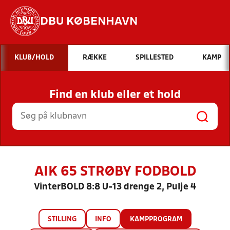
DBU KØBENHAVN
Hvad vil du søge efter?
KLUB/HOLD
RÆKKE
SPILLESTED
KAMP
INDHOLD OG NYHEDER
Find en klub eller et hold
STILLINGER, RESULTATER, KLUBBER OG
HOLD
AIK 65 STRØBY FODBOLD
VinterBOLD 8:8 U-13 drenge 2, Pulje 4
STILLING
INFO
KAMPPROGRAM