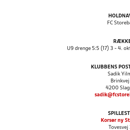
HOLDNA
FC Storeb
RÆKK
U9 drenge 5:5 (17) 3 - 4. 
KLUBBENS POS
Sadik Yil
Brinkvej
4200 Slag
sadik@fcstore
SPILLES
Korsør ny S
Tovesvej