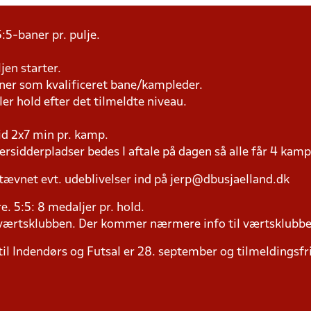
:5-baner pr. pulje.
jen starter.
æner som kvalificeret bane/kampleder.
ller hold efter det tilmeldte niveau.
tid 2x7 min pr. kamp.
versidderpladser bedes I aftale på dagen så alle får 4 kamp
tævnet evt. udeblivelser ind på jerp@dbusjaelland.dk
ere. 5:5: 8 medaljer pr. hold.
il værtsklubben. Der kommer nærmere info til værtsklubbe
til Indendørs og Futsal er 28. september og tilmeldingsfri