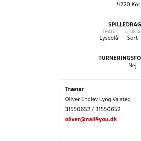
4220 Kor
SPILLEDRAG
TRØJE
SHORTS
Lyseblå
Sort
TURNERINGSF
Nej
Træner
Oliver Englev Lyng Valsted
31550652 / 31550652
oliver@nail4you.dk