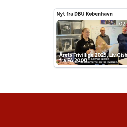
Nyt fra DBU København
02
Årets Frivillige 2025, Liv Gis
fra FA 2000