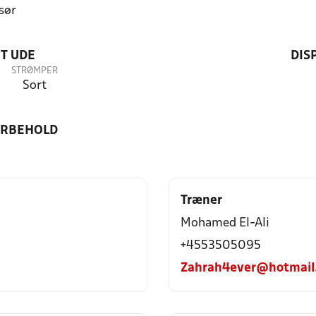
sør
T UDE
DIS
STRØMPER
Sort
ORBEHOLD
Træner
Mohamed El-Ali
+4553505095
Zahrah4ever@hotmail