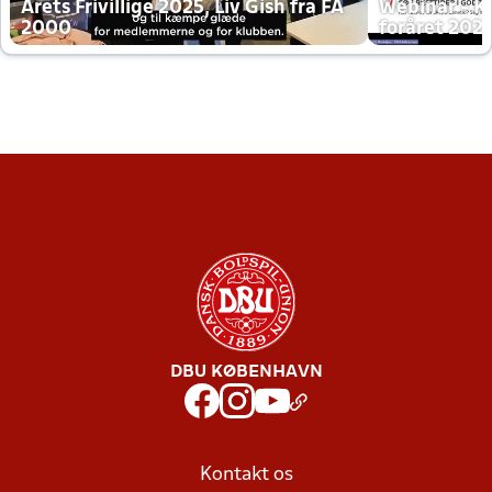
Årets Frivillige 2025, Liv Gish fra FA
Webinar - K
2000
foråret 202
DBU KØBENHAVN
Kontakt os