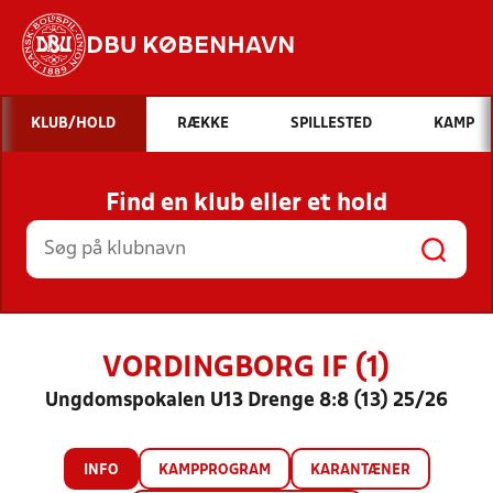
DBU KØBENHAVN
Hvad vil du søge efter?
KLUB/HOLD
RÆKKE
SPILLESTED
KAMP
INDHOLD OG NYHEDER
Find en klub eller et hold
STILLINGER, RESULTATER, KLUBBER OG
HOLD
VORDINGBORG IF (1)
Ungdomspokalen U13 Drenge 8:8 (13) 25/26
INFO
KAMPPROGRAM
KARANTÆNER