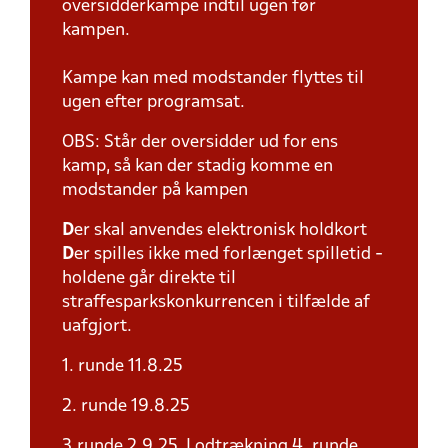
oversidderkampe indtil ugen før
kampen.
Kampe kan med modstander flyttes til
ugen efter programsat.
OBS: Står der oversidder ud for ens
kamp, så kan der stadig komme en
modstander på kampen
D
er skal anvendes elektronisk holdkort
D
er spilles ikke med forlænget spilletid -
holdene går direkte til
straffesparkskonkurrencen i tilfælde af
uafgjort.
1. runde 11.8.25
2. runde 19.8.25
3.runde 2.9.25 Lodtrækning 4. runde