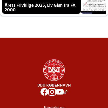
Årets Frivillige 2025, Liv Gish fra FA
Webinar - K
2000
foråret 202
DBU KØBENHAVN