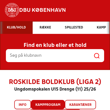
DBU KØBENHAVN
Hvad vil du søge efter?
KLUB/HOLD
RÆKKE
SPILLESTED
KAMP
INDHOLD OG NYHEDER
Find en klub eller et hold
STILLINGER, RESULTATER, KLUBBER OG
HOLD
ROSKILDE BOLDKLUB (LIGA 2)
Ungdomspokalen U15 Drenge (11) 25/26
INFO
KAMPPROGRAM
KARANTÆNER