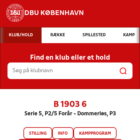
DBU KØBENHAVN
Hvad vil du søge efter?
KLUB/HOLD
RÆKKE
SPILLESTED
KAMP
INDHOLD OG NYHEDER
Find en klub eller et hold
STILLINGER, RESULTATER, KLUBBER OG
HOLD
B 1903 6
Serie 5, P2/5 Forår - Dommerløs, P3
STILLING
INFO
KAMPPROGRAM