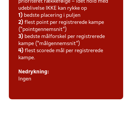
prioriteret rækkefølge – idet hold med
udeblivelse IKKE kan rykke op
1)
bedste placering i puljen
2)
flest point per registrerede kampe
(”pointgennemsnit”)
3)
bedste målforskel per registrerede
kampe (”målgennemsnit”)
4)
flest scorede mål per registrerede
kampe.
Nedrykning:
Ingen