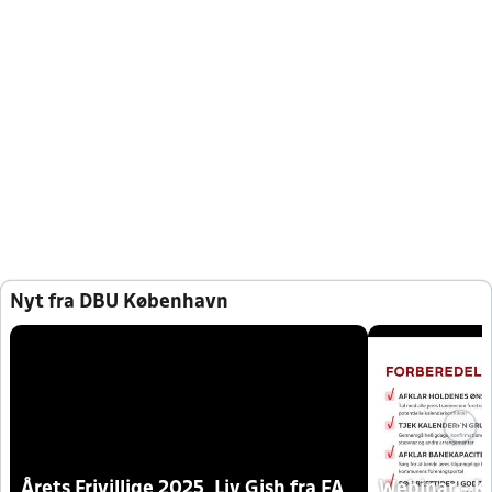
Nyt fra DBU København
Årets Frivillige 2025, Liv Gish fra FA
Webinar - K