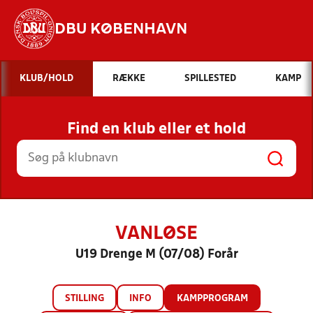
DBU KØBENHAVN
Hvad vil du søge efter?
KLUB/HOLD
RÆKKE
SPILLESTED
KAMP
INDHOLD OG NYHEDER
Find en klub eller et hold
STILLINGER, RESULTATER, KLUBBER OG
HOLD
VANLØSE
U19 Drenge M (07/08) Forår
STILLING
INFO
KAMPPROGRAM