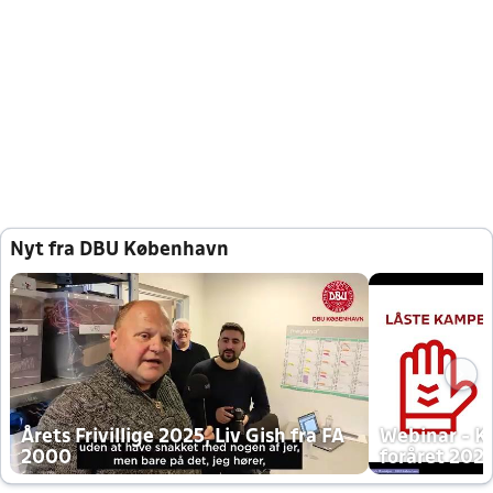
Nyt fra DBU København
Årets Frivillige 2025, Liv Gish fra FA
Webinar - K
2000
foråret 202