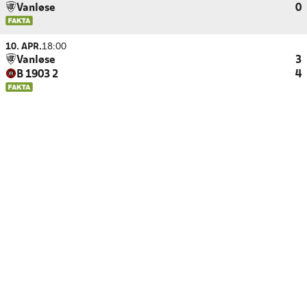
Vanløse
0
10. APR.
18:00
Vanløse
3
B 1903 2
4