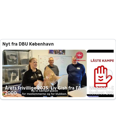
Nyt fra DBU København
Årets Frivillige 2025, Liv Gish fra FA
Webinar - K
2000
foråret 202