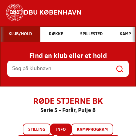
DBU KØBENHAVN
Hvad vil du søge efter?
KLUB/HOLD
RÆKKE
SPILLESTED
KAMP
INDHOLD OG NYHEDER
Find en klub eller et hold
STILLINGER, RESULTATER, KLUBBER OG
HOLD
RØDE STJERNE BK
Serie 5 - Forår, Pulje 8
STILLING
INFO
KAMPPROGRAM