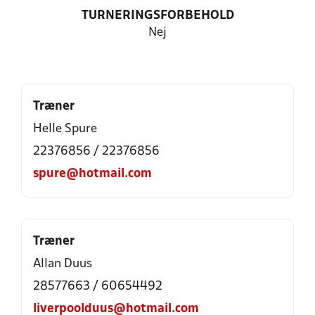
TURNERINGSFORBEHOLD
Nej
Træner
Helle Spure
22376856 / 22376856
spure@hotmail.com
Træner
Allan Duus
28577663 / 60654492
liverpoolduus@hotmail.com