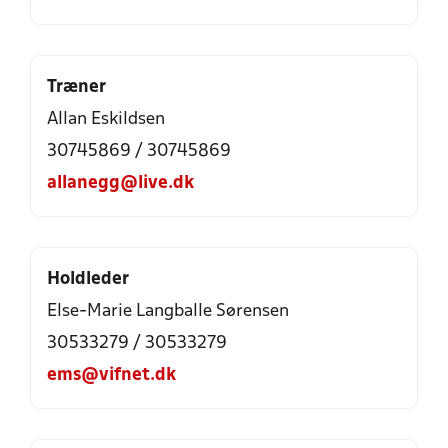
Træner
Allan Eskildsen
30745869 / 30745869
allanegg@live.dk
Holdleder
Else-Marie Langballe Sørensen
30533279 / 30533279
ems@vifnet.dk