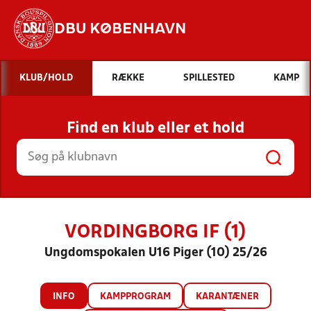
DBU KØBENHAVN
Hvad vil du søge efter?
KLUB/HOLD
RÆKKE
SPILLESTED
KAMP
INDHOLD OG NYHEDER
Find en klub eller et hold
STILLINGER, RESULTATER, KLUBBER OG
HOLD
VORDINGBORG IF (1)
Ungdomspokalen U16 Piger (10) 25/26
INFO
KAMPPROGRAM
KARANTÆNER