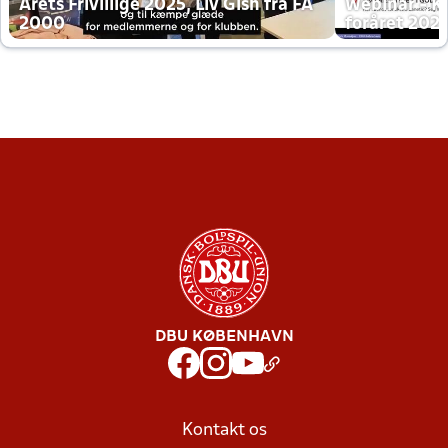
Årets Frivillige 2025, Liv Gish fra FA
Webinar - K
2000
foråret 202
DBU KØBENHAVN
Kontakt os