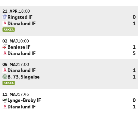
21. APR.
18:00
Ringsted IF
0
Dianalund IF
1
02. MAJ
10:00
Benløse IF
1
Dianalund IF
5
06. MAJ
17:00
Dianalund IF
1
B. 73, Slagelse
1
11. MAJ
17:45
Lynge-Broby IF
0
Dianalund IF
1