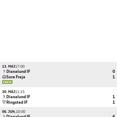
13. MAJ
17:00
Dianalund IF
0
Sorø Freja
1
30. MAJ
11:15
Dianalund IF
1
Ringsted IF
1
06. JUN.
10:00