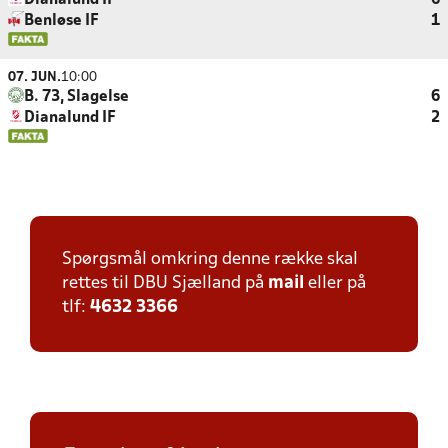
Dianalund IF
6
Benløse IF
1
07. JUN.
10:00
B. 73, Slagelse
6
Dianalund IF
2
Spørgsmål omkring denne række skal
rettes til DBU Sjælland på
mail
eller på
tlf:
4632 3366