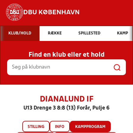
DBU KØBENHAVN
Hvad vil du søge efter?
KLUB/HOLD
RÆKKE
SPILLESTED
KAMP
INDHOLD OG NYHEDER
Find en klub eller et hold
STILLINGER, RESULTATER, KLUBBER OG
HOLD
DIANALUND IF
U13 Drenge 3 8:8 (13) Forår, Pulje 6
STILLING
INFO
KAMPPROGRAM