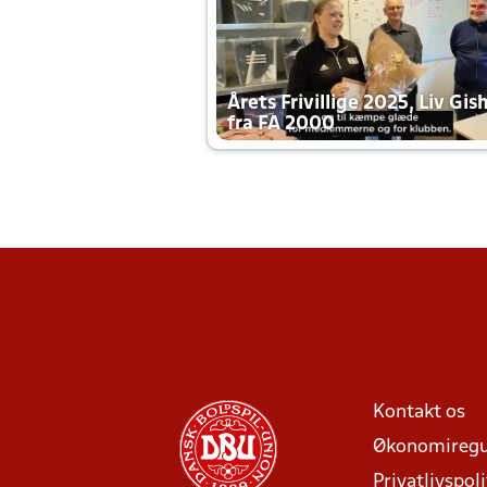
Årets Frivillige 2025, Liv Gis
fra FA 2000
Kontakt os
Økonomiregu
Privatlivspoli