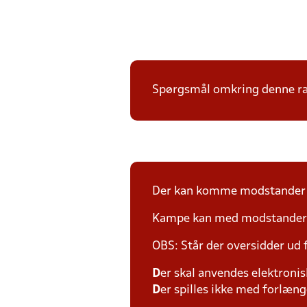
Spørgsmål omkring denne ræk
Der kan komme modstander p
Kampe kan med modstander fl
OBS: Står der oversidder ud
D
er skal anvendes elektronis
D
er spilles ikke med forlænge