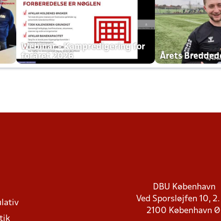
h
Webinar - Kampredigering for
foråret 2026
Årets Bredde
DBU København
Ved Sporsløjfen 10, 2.
lativ
2100 København 
tik