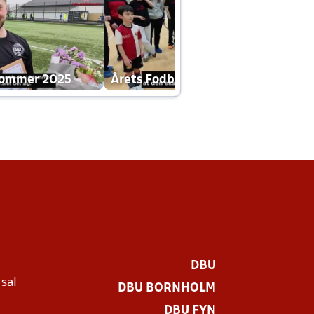
dommer 2025
Årets Fodboldklub 2025 mp4
DBU
 sal
DBU BORNHOLM
Ø
DBU FYN