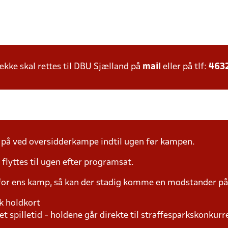
ke skal rettes til DBU Sjælland på
mail
eller på tlf:
463
å ved oversidderkampe indtil ugen før kampen.
yttes til ugen efter programsat.
 for ens kamp, så kan der stadig komme en modstander 
k holdkort
t spilletid - holdene går direkte til straffesparkskonkurre