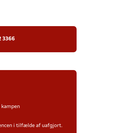
2 3366
på kampen
ncen i tilfælde af uafgjort.