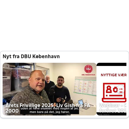
Nyt fra DBU København
Årets Frivillige 2025, Liv Gish fra FA
Webinar - K
2000
foråret 202