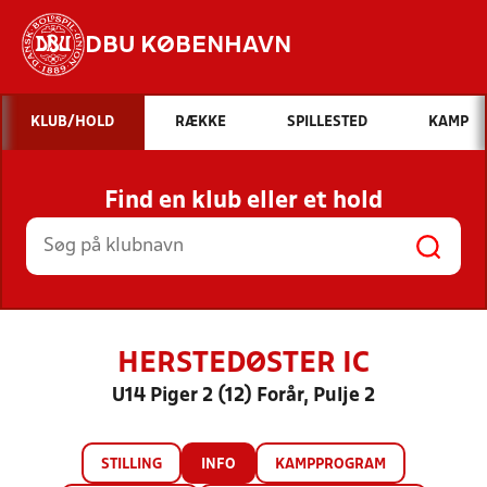
DBU KØBENHAVN
Hvad vil du søge efter?
KLUB/HOLD
RÆKKE
SPILLESTED
KAMP
INDHOLD OG NYHEDER
Find en klub eller et hold
STILLINGER, RESULTATER, KLUBBER OG
HOLD
HERSTEDØSTER IC
U14 Piger 2 (12) Forår, Pulje 2
STILLING
INFO
KAMPPROGRAM