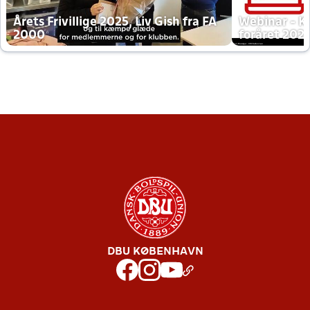
Årets Frivillige 2025, Liv Gish fra FA
Webinar - K
2000
foråret 202
DBU KØBENHAVN