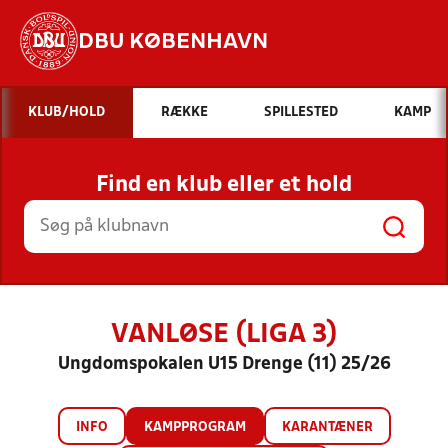
DBU KØBENHAVN
Hvad vil du søge efter?
KLUB/HOLD
RÆKKE
SPILLESTED
KAMP
INDHOLD OG NYHEDER
Find en klub eller et hold
STILLINGER, RESULTATER, KLUBBER OG
HOLD
VANLØSE (LIGA 3)
Ungdomspokalen U15 Drenge (11) 25/26
INFO
KAMPPROGRAM
KARANTÆNER