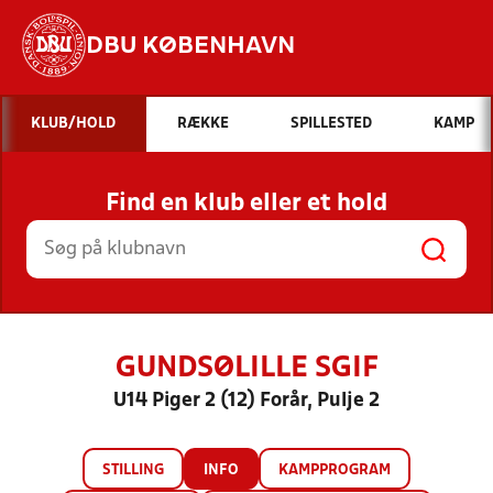
DBU KØBENHAVN
Hvad vil du søge efter?
KLUB/HOLD
RÆKKE
SPILLESTED
KAMP
INDHOLD OG NYHEDER
Find en klub eller et hold
STILLINGER, RESULTATER, KLUBBER OG
HOLD
GUNDSØLILLE SGIF
U14 Piger 2 (12) Forår, Pulje 2
STILLING
INFO
KAMPPROGRAM