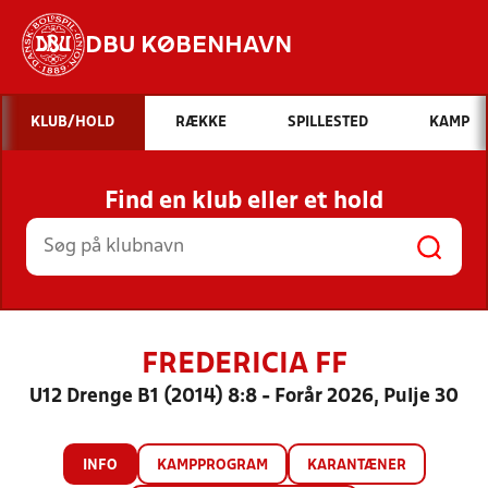
DBU KØBENHAVN
Hvad vil du søge efter?
KLUB/HOLD
RÆKKE
SPILLESTED
KAMP
INDHOLD OG NYHEDER
Find en klub eller et hold
STILLINGER, RESULTATER, KLUBBER OG
HOLD
FREDERICIA FF
U12 Drenge B1 (2014) 8:8 - Forår 2026, Pulje 30
INFO
KAMPPROGRAM
KARANTÆNER