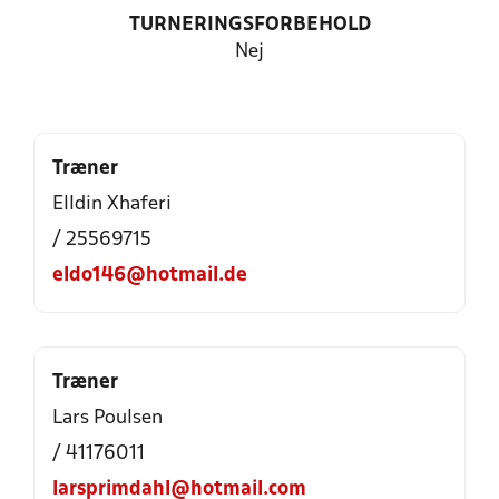
TURNERINGSFORBEHOLD
Nej
Træner
Elldin Xhaferi
/ 25569715
eldo146@hotmail.de
Træner
Lars Poulsen
/ 41176011
larsprimdahl@hotmail.com