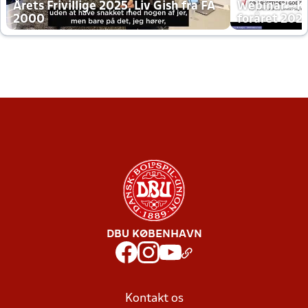
Årets Frivillige 2025, Liv Gish fra FA
Webinar - K
2000
foråret 202
DBU KØBENHAVN
Kontakt os