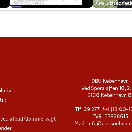
foråret 2026
Årets Bredde
DBU København
Ved Sporsløjfen 10, 2.
lativ
2100 København 
tik
Tlf: 39 277 144 (12:00-
CVR: 63928615
t ved afbud/dommervagt
Mail:
info@dbukoebenha
ender