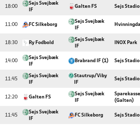
Sejs Svejbæk
18:00
Galten FS
Sejs Stadi
IF
Sejs Svejbæk
11:00
FC Silkeborg
Hvinningda
IF
Sejs Svejbæk
18:30
Ry Fodbold
INOX Park
IF
Sejs Svejbæk
14:00
Brabrand IF (1)
Sejs Stadi
IF
Sejs Svejbæk
Stautrup/Viby
11:45
Sejs Stadi
IF
IF
Sejs Svejbæk
Sparekass
12:20
Galten FS
IF
(Galten)
Sejs Svejbæk
11:45
FC Silkeborg
Sejs Stadi
IF