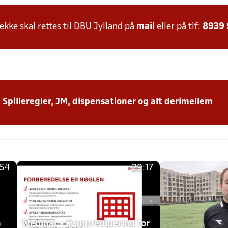
ke skal rettes til DBU Jylland på
mail
eller på tlf:
8939
: Spilleregler, JM, dispensationer og alt derimellem
:54
29:17
h
Webinar - Kampredigering for