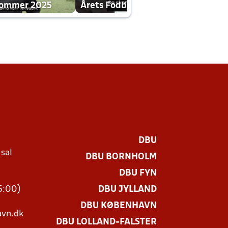
dommer 2025
Årets Fodboldklub 2025 mp4
DBU
 sal
DBU BORNHOLM
Ø
DBU FYN
15:00)
DBU JYLLAND
DBU KØBENHAVN
vn.dk
DBU LOLLAND-FALSTER