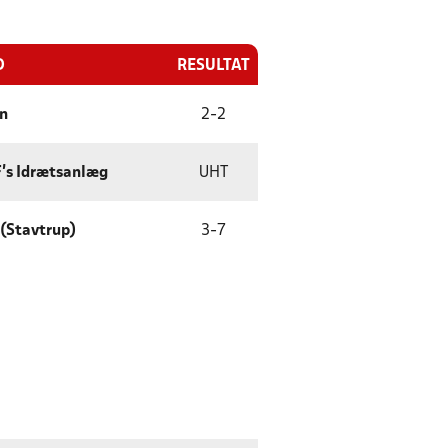
D
RESULTAT
on
2
-
2
F's Idrætsanlæg
UHT
(Stavtrup)
3
-
7