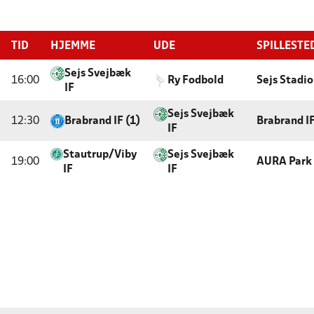
TID
HJEMME
UDE
SPILLESTE
Sejs Svejbæk
16:00
Ry Fodbold
Sejs Stadi
IF
Sejs Svejbæk
12:30
Brabrand IF (1)
Brabrand I
IF
Stautrup/Viby
Sejs Svejbæk
19:00
AURA Park 
IF
IF