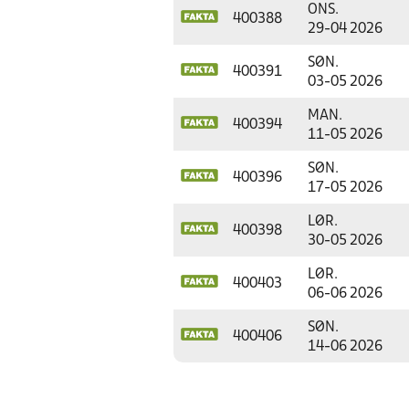
ONS.
400388
29-04 2026
SØN.
400391
03-05 2026
MAN.
400394
11-05 2026
SØN.
400396
17-05 2026
LØR.
400398
30-05 2026
LØR.
400403
06-06 2026
SØN.
400406
14-06 2026