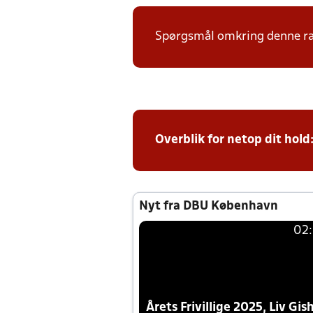
Spørgsmål omkring denne ræk
Overblik for netop dit hold
Nyt fra DBU København
02
Årets Frivillige 2025, Liv Gis