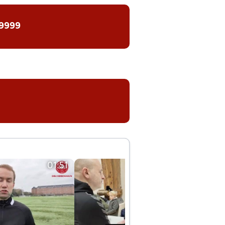
 9999
01:51
01:42