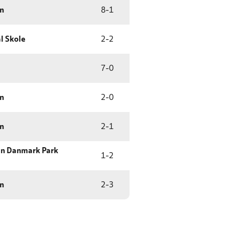
on
8
-
1
l Skole
2
-
2
7
-
0
on
2
-
0
on
2
-
1
en Danmark Park
1
-
2
on
2
-
3