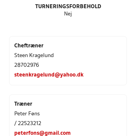
TURNERINGSFORBEHOLD
Nej
Cheftræner
Steen Kragelund
28702976
steenkragelund@yahoo.dk
Træner
Peter Føns
/ 22523212
peterfons@gmail.com