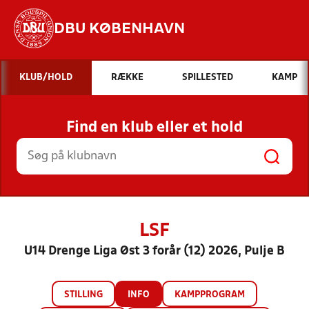
DBU KØBENHAVN
Hvad vil du søge efter?
KLUB/HOLD
RÆKKE
SPILLESTED
KAMP
INDHOLD OG NYHEDER
Find en klub eller et hold
STILLINGER, RESULTATER, KLUBBER OG
HOLD
LSF
U14 Drenge Liga Øst 3 forår (12) 2026, Pulje B
STILLING
INFO
KAMPPROGRAM