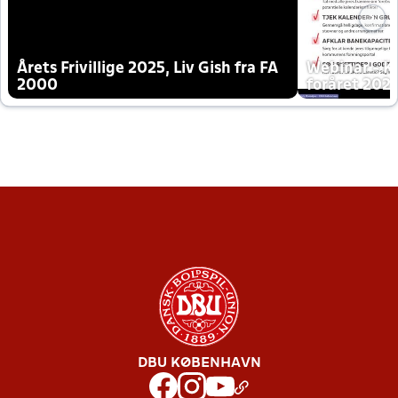
Årets Frivillige 2025, Liv Gish fra FA
Webinar - K
2000
foråret 202
DBU KØBENHAVN