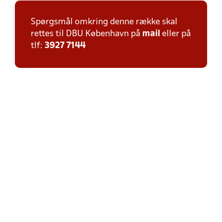
Spørgsmål omkring denne række skal
rettes til DBU København på
mail
eller på
tlf:
3927 7144