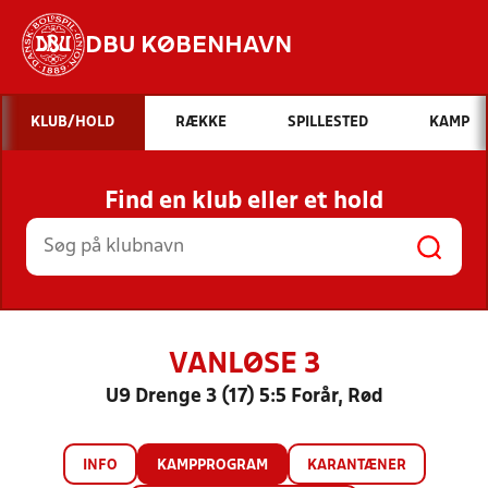
DBU KØBENHAVN
Hvad vil du søge efter?
KLUB/HOLD
RÆKKE
SPILLESTED
KAMP
INDHOLD OG NYHEDER
Find en klub eller et hold
STILLINGER, RESULTATER, KLUBBER OG
HOLD
VANLØSE 3
U9 Drenge 3 (17) 5:5 Forår, Rød
INFO
KAMPPROGRAM
KARANTÆNER