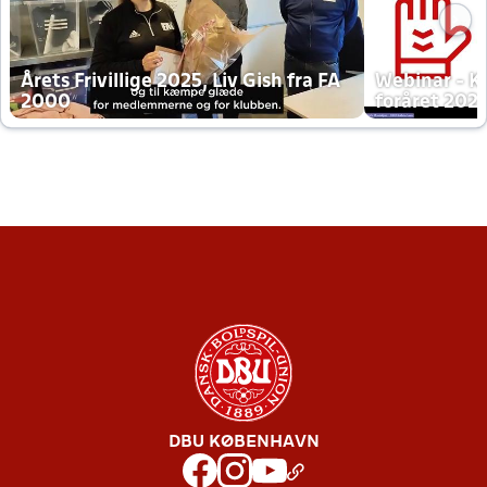
Årets Frivillige 2025, Liv Gish fra FA
Webinar - K
2000
foråret 202
DBU KØBENHAVN