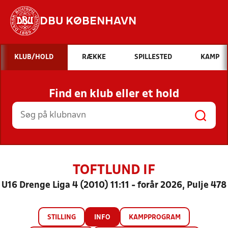
DBU KØBENHAVN
Hvad vil du søge efter?
KLUB/HOLD
RÆKKE
SPILLESTED
KAMP
INDHOLD OG NYHEDER
Find en klub eller et hold
STILLINGER, RESULTATER, KLUBBER OG
HOLD
TOFTLUND IF
U16 Drenge Liga 4 (2010) 11:11 - forår 2026, Pulje 478
STILLING
INFO
KAMPPROGRAM