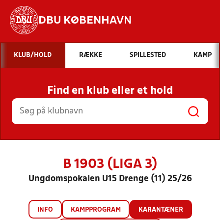
DBU KØBENHAVN
Hvad vil du søge efter?
KLUB/HOLD
RÆKKE
SPILLESTED
KAMP
INDHOLD OG NYHEDER
Find en klub eller et hold
STILLINGER, RESULTATER, KLUBBER OG
HOLD
B 1903 (LIGA 3)
Ungdomspokalen U15 Drenge (11) 25/26
INFO
KAMPPROGRAM
KARANTÆNER