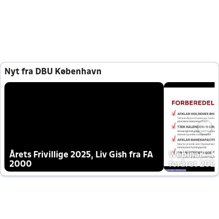
Nyt fra DBU København
Årets Frivillige 2025, Liv Gish fra FA
Webinar - K
2000
foråret 202