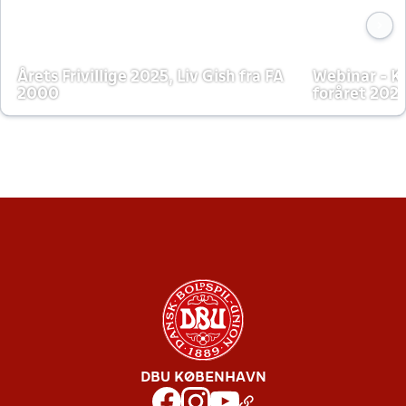
Årets Frivillige 2025, Liv Gish fra FA
Webinar - K
2000
foråret 202
DBU KØBENHAVN