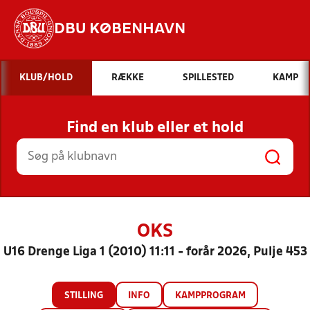
DBU KØBENHAVN
Hvad vil du søge efter?
KLUB/HOLD
RÆKKE
SPILLESTED
KAMP
INDHOLD OG NYHEDER
Find en klub eller et hold
STILLINGER, RESULTATER, KLUBBER OG
HOLD
OKS
U16 Drenge Liga 1 (2010) 11:11 - forår 2026, Pulje 453
STILLING
INFO
KAMPPROGRAM