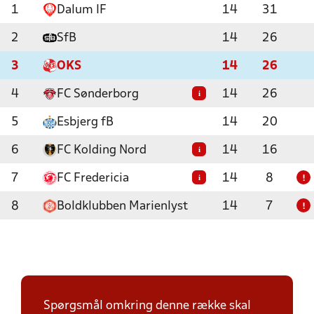
1
Dalum IF
14
31
2
SfB
14
26
3
OKS
14
26
4
FC Sønderborg
14
26
i
5
Esbjerg fB
14
20
6
FC Kolding Nord
14
16
i
7
FC Fredericia
14
8
i
!
8
Boldklubben Marienlyst
14
7
!
Spørgsmål omkring denne række skal