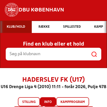
DBU KØBENHAVN
Hvad vil du søge efter?
KLUB/HOLD
RÆKKE
SPILLESTED
KAMP
INDHOLD OG NYHEDER
Find en klub eller et hold
STILLINGER, RESULTATER, KLUBBER OG
HOLD
HADERSLEV FK (U17)
U16 Drenge Liga 4 (2010) 11:11 - forår 2026, Pulje 478
STILLING
INFO
KAMPPROGRAM