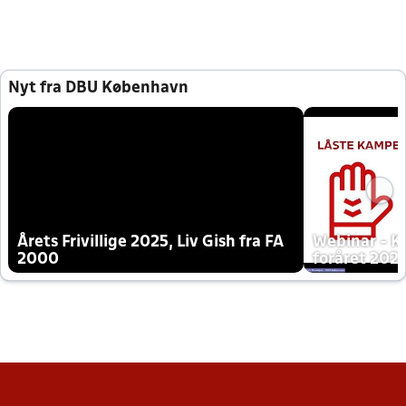
Nyt fra DBU København
Årets Frivillige 2025, Liv Gish fra FA
Webinar - K
2000
foråret 202