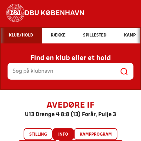
DBU KØBENHAVN
Hvad vil du søge efter?
KLUB/HOLD
RÆKKE
SPILLESTED
KAMP
INDHOLD OG NYHEDER
Find en klub eller et hold
STILLINGER, RESULTATER, KLUBBER OG
HOLD
AVEDØRE IF
U13 Drenge 4 8:8 (13) Forår, Pulje 3
STILLING
INFO
KAMPPROGRAM