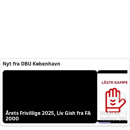
Nyt fra DBU København
Årets Frivillige 2025, Liv Gish fra FA
Webinar - K
2000
foråret 202