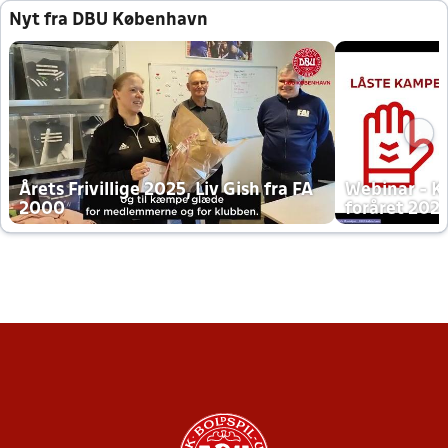
Nyt fra DBU København
Årets Frivillige 2025, Liv Gish fra FA
Webinar - K
2000
foråret 202