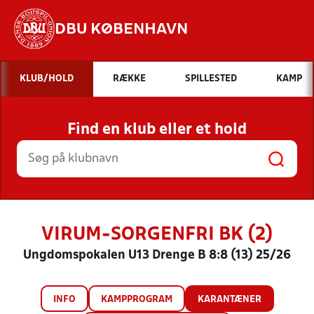
DBU KØBENHAVN
Hvad vil du søge efter?
KLUB/HOLD
RÆKKE
SPILLESTED
KAMP
INDHOLD OG NYHEDER
Find en klub eller et hold
STILLINGER, RESULTATER, KLUBBER OG
HOLD
VIRUM-SORGENFRI BK (2)
Ungdomspokalen U13 Drenge B 8:8 (13) 25/26
INFO
KAMPPROGRAM
KARANTÆNER