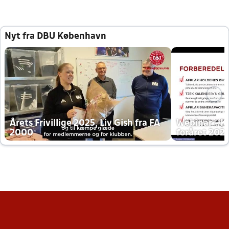
Nyt fra DBU København
Årets Frivillige 2025, Liv Gish fra FA
Webinar - K
2000
foråret 202