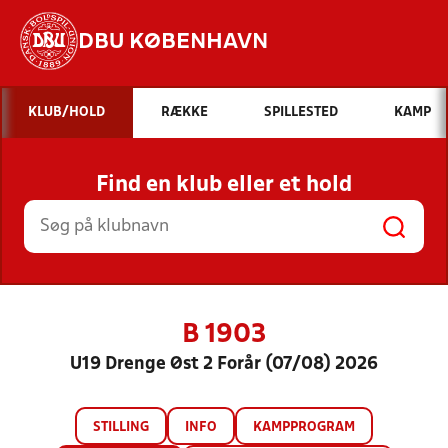
DBU KØBENHAVN
Hvad vil du søge efter?
KLUB/HOLD
RÆKKE
SPILLESTED
KAMP
INDHOLD OG NYHEDER
Find en klub eller et hold
STILLINGER, RESULTATER, KLUBBER OG
HOLD
B 1903
U19 Drenge Øst 2 Forår (07/08) 2026
STILLING
INFO
KAMPPROGRAM