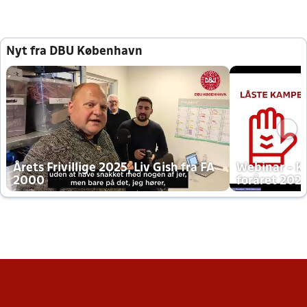
Nyt fra DBU København
Årets Frivillige 2025, Liv Gish fra FA
Webinar - K
2000
foråret 202