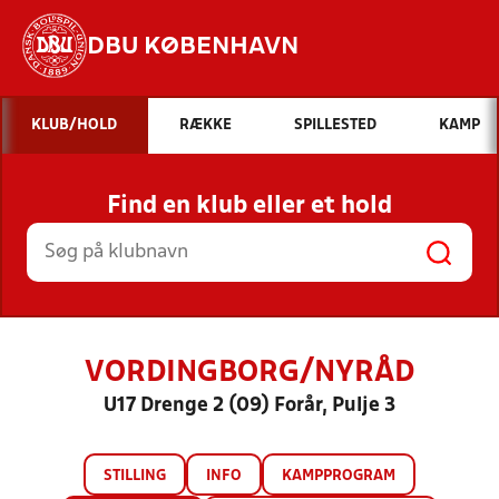
DBU KØBENHAVN
Hvad vil du søge efter?
KLUB/HOLD
RÆKKE
SPILLESTED
KAMP
INDHOLD OG NYHEDER
Find en klub eller et hold
STILLINGER, RESULTATER, KLUBBER OG
HOLD
VORDINGBORG/NYRÅD
U17 Drenge 2 (09) Forår, Pulje 3
STILLING
INFO
KAMPPROGRAM