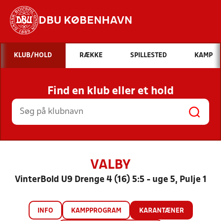
DBU KØBENHAVN
Hvad vil du søge efter?
KLUB/HOLD
RÆKKE
SPILLESTED
KAMP
INDHOLD OG NYHEDER
Find en klub eller et hold
STILLINGER, RESULTATER, KLUBBER OG
HOLD
VALBY
VinterBold U9 Drenge 4 (16) 5:5 - uge 5, Pulje 1
INFO
KAMPPROGRAM
KARANTÆNER