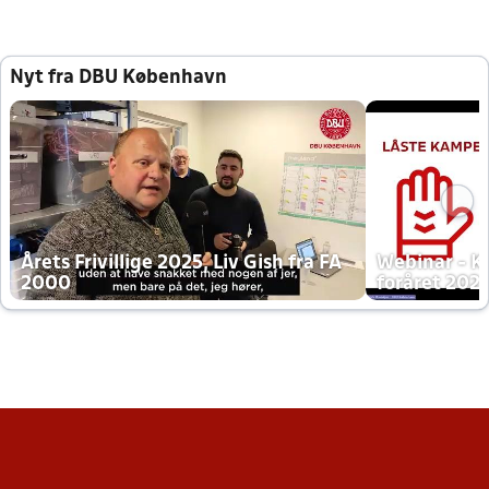
Nyt fra DBU København
Årets Frivillige 2025, Liv Gish fra FA
Webinar - K
2000
foråret 202