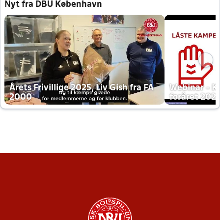
Nyt fra DBU København
Årets Frivillige 2025, Liv Gish fra FA
Webinar - K
2000
foråret 202