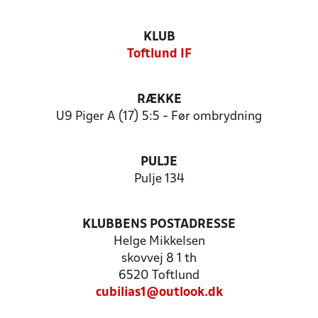
KLUB
Toftlund IF
RÆKKE
U9 Piger A (17) 5:5 - Før ombrydning
PULJE
Pulje 134
KLUBBENS POSTADRESSE
Helge Mikkelsen
skovvej 8 1 th
6520 Toftlund
cubilias1@outlook.dk