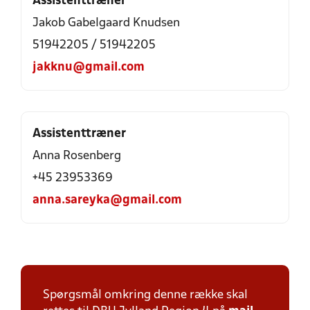
Assistenttræner
Jakob Gabelgaard Knudsen
51942205 / 51942205
jakknu@gmail.com
Assistenttræner
Anna Rosenberg
+45 23953369
anna.sareyka@gmail.com
Spørgsmål omkring denne række skal