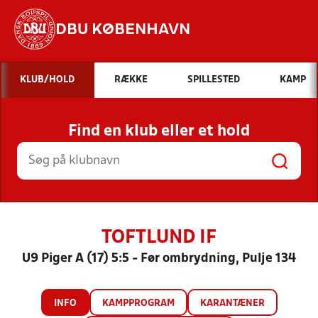
DBU KØBENHAVN
Hvad vil du søge efter?
KLUB/HOLD
RÆKKE
SPILLESTED
KAMP
INDHOLD OG NYHEDER
Find en klub eller et hold
STILLINGER, RESULTATER, KLUBBER OG
HOLD
TOFTLUND IF
U9 Piger A (17) 5:5 - Før ombrydning, Pulje 134
INFO
KAMPPROGRAM
KARANTÆNER