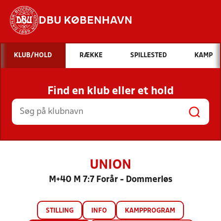
DBU KØBENHAVN
Hvad vil du søge efter?
KLUB/HOLD
RÆKKE
SPILLESTED
KAMP
INDHOLD OG NYHEDER
Find en klub eller et hold
STILLINGER, RESULTATER, KLUBBER OG
HOLD
UNION
M+40 M 7:7 Forår - Dommerløs
STILLING
INFO
KAMPPROGRAM