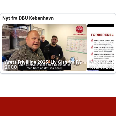
Nyt fra DBU København
Årets Frivillige 2025, Liv Gish fra FA
Webinar - K
2000
foråret 202