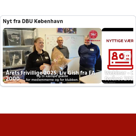
Nyt fra DBU København
Årets Frivillige 2025, Liv Gish fra FA
Webinar - K
2000
foråret 202