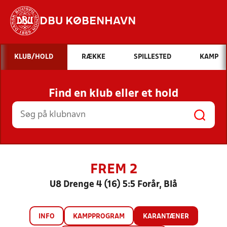
DBU KØBENHAVN
Hvad vil du søge efter?
KLUB/HOLD
RÆKKE
SPILLESTED
KAMP
INDHOLD OG NYHEDER
Find en klub eller et hold
STILLINGER, RESULTATER, KLUBBER OG
HOLD
FREM 2
U8 Drenge 4 (16) 5:5 Forår, Blå
INFO
KAMPPROGRAM
KARANTÆNER